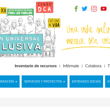
Inventario de recursos
Infórmate
Colabora
T
DERACIÓN
SERVICIOS Y PROYECTOS
ENTIDADES SOCIAS
E