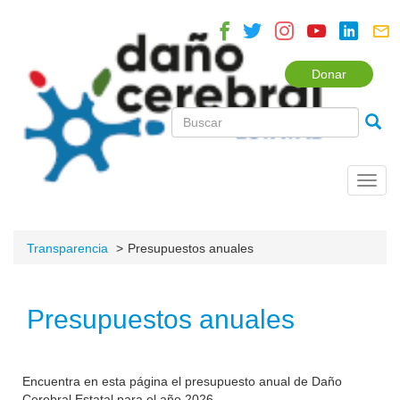
Donar
Toggl
navig
Transparencia
Presupuestos anuales
Presupuestos anuales
Encuentra en esta página el presupuesto anual de Daño
Cerebral Estatal para el año 2026.