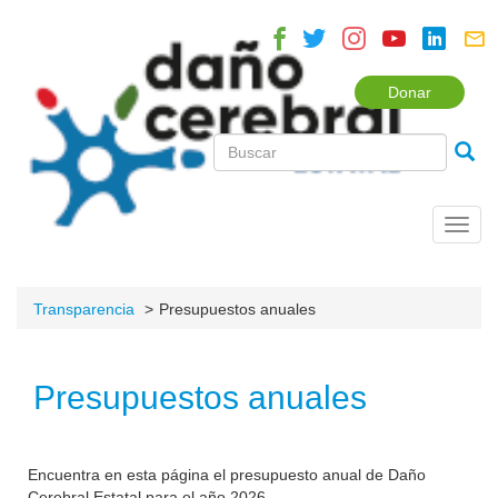
Donar
Toggl
navig
Transparencia
Presupuestos anuales
Presupuestos anuales
Encuentra en esta página el presupuesto anual de Daño
Cerebral Estatal para el año 2026.