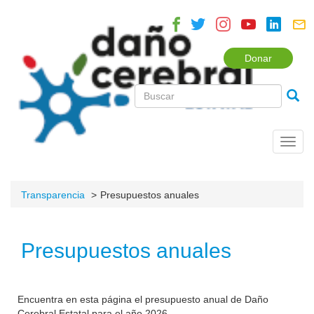
Donar
Toggl
navig
Transparencia
Presupuestos anuales
Presupuestos anuales
Encuentra en esta página el presupuesto anual de Daño
Cerebral Estatal para el año 2026.