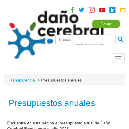
Donar
Toggl
navig
Transparencia
Presupuestos anuales
Presupuestos anuales
Encuentra en esta página el presupuesto anual de Daño
Cerebral Estatal para el año 2026.