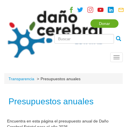
Donar
Toggl
navig
Transparencia
Presupuestos anuales
Presupuestos anuales
Encuentra en esta página el presupuesto anual de Daño
Cerebral Estatal para el año 2026.