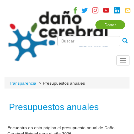
Donar
Toggl
navig
Transparencia
Presupuestos anuales
Presupuestos anuales
Encuentra en esta página el presupuesto anual de Daño
Cerebral Estatal para el año 2026.