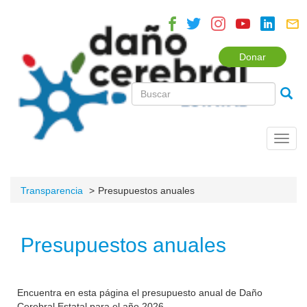
Donar
Toggl
navig
Transparencia
Presupuestos anuales
Presupuestos anuales
Encuentra en esta página el presupuesto anual de Daño
Cerebral Estatal para el año 2026.