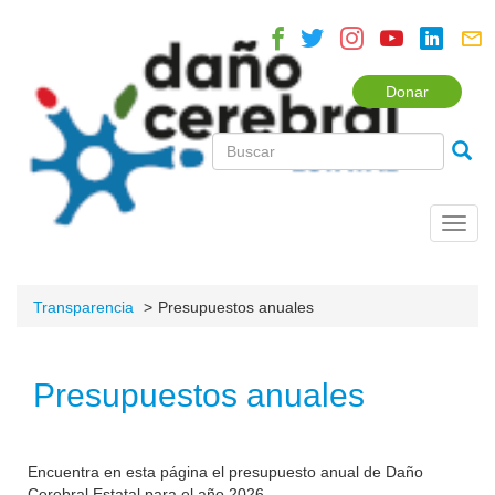
Donar
Toggl
navig
Transparencia
Presupuestos anuales
Presupuestos anuales
Encuentra en esta página el presupuesto anual de Daño
Cerebral Estatal para el año 2026.