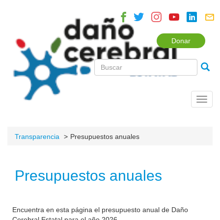
Donar
Toggl
navig
Transparencia
Presupuestos anuales
Presupuestos anuales
Encuentra en esta página el presupuesto anual de Daño
Cerebral Estatal para el año 2026.