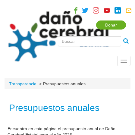
Donar
Toggl
navig
Transparencia
Presupuestos anuales
Presupuestos anuales
Encuentra en esta página el presupuesto anual de Daño
Cerebral Estatal para el año 2026.