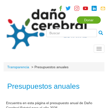
Donar
Toggl
navig
Transparencia
Presupuestos anuales
Presupuestos anuales
Encuentra en esta página el presupuesto anual de Daño
Cerebral Estatal para el año 2026.