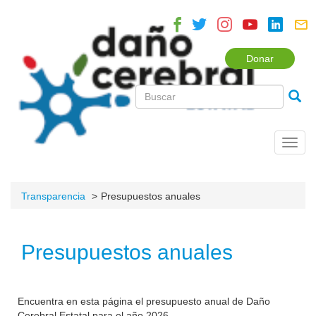
Donar
Toggl
navig
Transparencia
Presupuestos anuales
Presupuestos anuales
Encuentra en esta página el presupuesto anual de Daño
Cerebral Estatal para el año 2026.