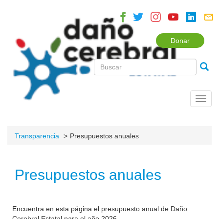
Donar
Toggl
navig
Transparencia
Presupuestos anuales
Presupuestos anuales
Encuentra en esta página el presupuesto anual de Daño
Cerebral Estatal para el año 2026.