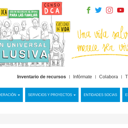
Inventario de recursos
Infórmate
Colabora
T
DERACIÓN
SERVICIOS Y PROYECTOS
ENTIDADES SOCIAS
E