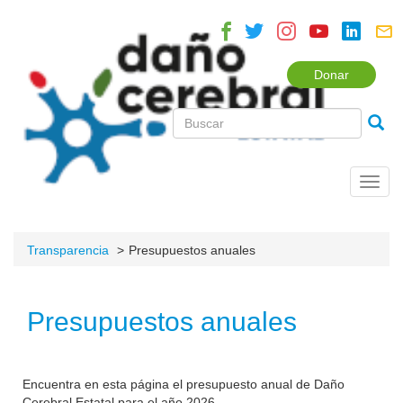
Donar
Toggl
navig
Transparencia
Presupuestos anuales
Presupuestos anuales
Encuentra en esta página el presupuesto anual de Daño
Cerebral Estatal para el año 2026.