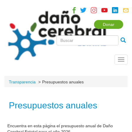
Donar
Toggl
navig
Transparencia
Presupuestos anuales
Presupuestos anuales
Encuentra en esta página el presupuesto anual de Daño
Cerebral Estatal para el año 2026.