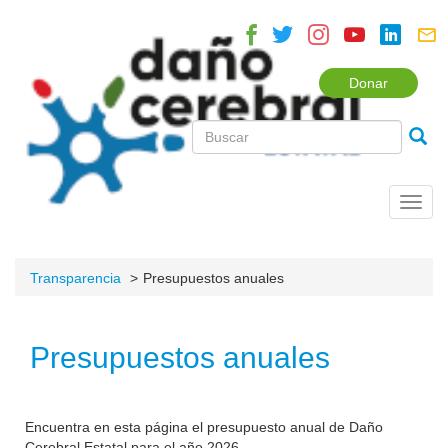
Donar
Toggl
navig
Transparencia
Presupuestos anuales
Presupuestos anuales
Encuentra en esta página el presupuesto anual de Daño
Cerebral Estatal para el año 2026.