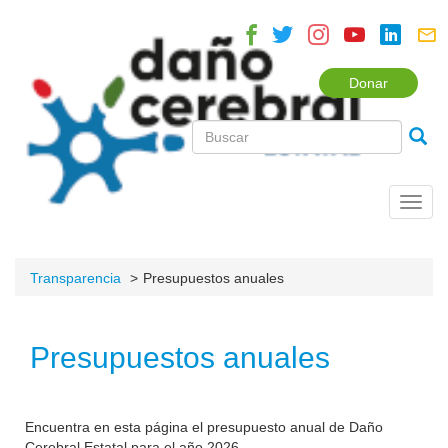
Donar
Toggl
navig
Transparencia
Presupuestos anuales
Presupuestos anuales
Encuentra en esta página el presupuesto anual de Daño
Cerebral Estatal para el año 2026.