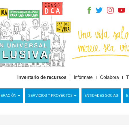
Inventario de recursos
Infórmate
Colabora
T
DERACIÓN
SERVICIOS Y PROYECTOS
ENTIDADES SOCIAS
E