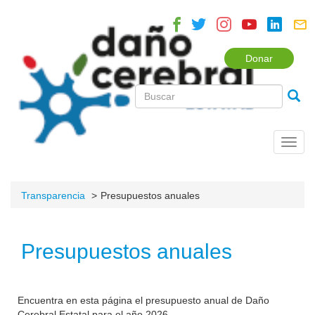
Donar
Toggl
navig
Transparencia
Presupuestos anuales
Presupuestos anuales
Encuentra en esta página el presupuesto anual de Daño
Cerebral Estatal para el año 2026.