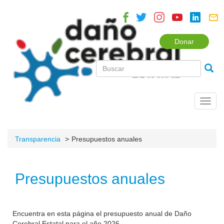
Donar
Toggl
navig
Transparencia
Presupuestos anuales
Presupuestos anuales
Encuentra en esta página el presupuesto anual de Daño
Cerebral Estatal para el año 2026.