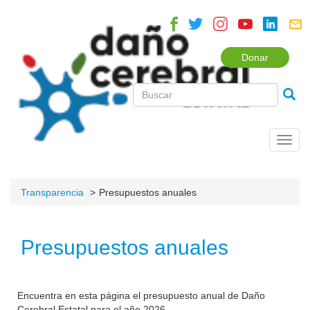
Donar
Toggl
navig
Transparencia
Presupuestos anuales
Presupuestos anuales
Encuentra en esta página el presupuesto anual de Daño
Cerebral Estatal para el año 2026.