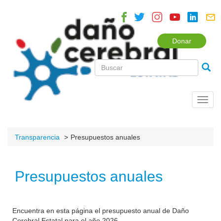
Donar
Toggl
navig
Transparencia
Presupuestos anuales
Presupuestos anuales
Encuentra en esta página el presupuesto anual de Daño
Cerebral Estatal para el año 2026.