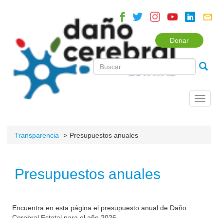
Donar
Toggl
navig
Transparencia
Presupuestos anuales
Presupuestos anuales
Encuentra en esta página el presupuesto anual de Daño
Cerebral Estatal para el año 2026.