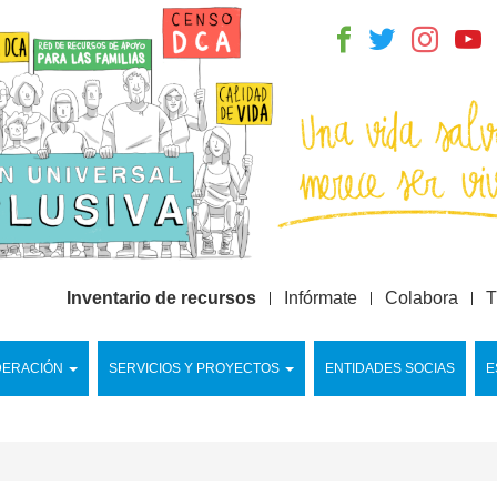
Inventario de recursos
Infórmate
Colabora
T
DERACIÓN
SERVICIOS Y PROYECTOS
ENTIDADES SOCIAS
E