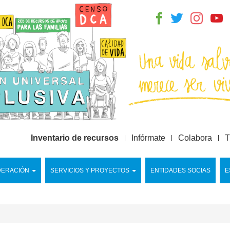
Inventario de recursos
Infórmate
Colabora
T
DERACIÓN
SERVICIOS Y PROYECTOS
ENTIDADES SOCIAS
E