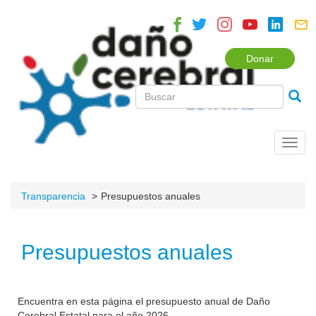
Donar
Toggl
navig
Transparencia
Presupuestos anuales
Presupuestos anuales
Encuentra en esta página el presupuesto anual de Daño
Cerebral Estatal para el año 2026.