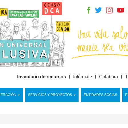
Inventario de recursos
Infórmate
Colabora
T
DERACIÓN
SERVICIOS Y PROYECTOS
ENTIDADES SOCIAS
E