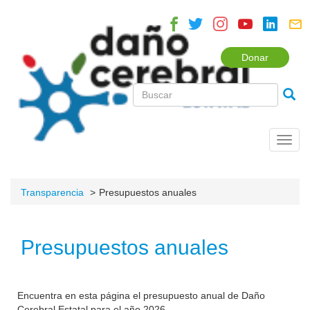
Donar
Toggl
navig
Transparencia
Presupuestos anuales
Presupuestos anuales
Encuentra en esta página el presupuesto anual de Daño
Cerebral Estatal para el año 2026.