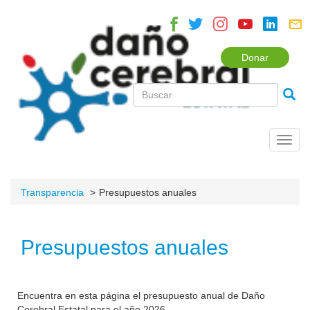
Donar
Toggl
navig
Transparencia
Presupuestos anuales
Presupuestos anuales
Encuentra en esta página el presupuesto anual de Daño
Cerebral Estatal para el año 2026.