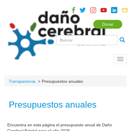
Donar
Toggl
navig
Transparencia
Presupuestos anuales
Presupuestos anuales
Encuentra en esta página el presupuesto anual de Daño
Cerebral Estatal para el año 2026.