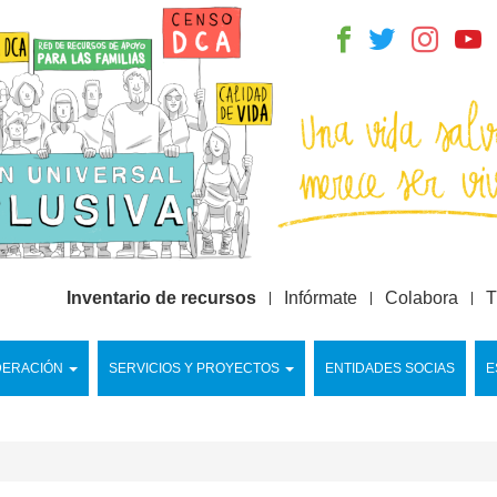
Inventario de recursos
Infórmate
Colabora
T
DERACIÓN
SERVICIOS Y PROYECTOS
ENTIDADES SOCIAS
E