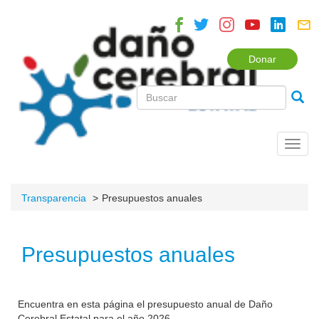
Donar
Toggl
navig
Transparencia
Presupuestos anuales
Presupuestos anuales
Encuentra en esta página el presupuesto anual de Daño
Cerebral Estatal para el año 2026.