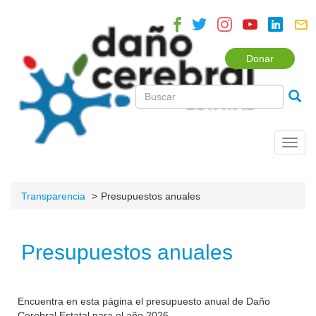
Donar
Toggl
navig
Transparencia
Presupuestos anuales
Presupuestos anuales
Encuentra en esta página el presupuesto anual de Daño
Cerebral Estatal para el año 2026.