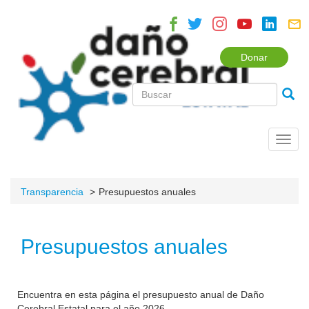
Donar
Toggl
navig
Transparencia
Presupuestos anuales
Presupuestos anuales
Encuentra en esta página el presupuesto anual de Daño
Cerebral Estatal para el año 2026.