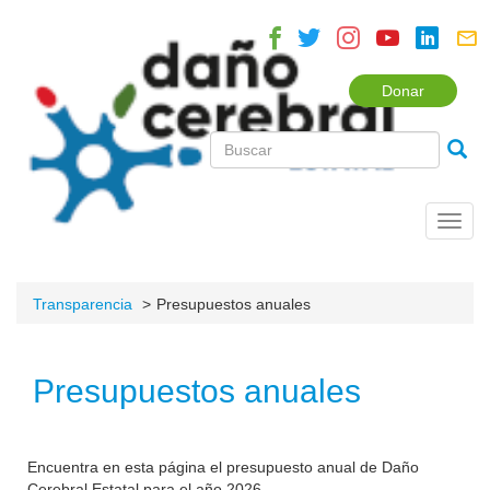
Donar
Toggl
navig
Transparencia
Presupuestos anuales
Presupuestos anuales
Encuentra en esta página el presupuesto anual de Daño
Cerebral Estatal para el año 2026.