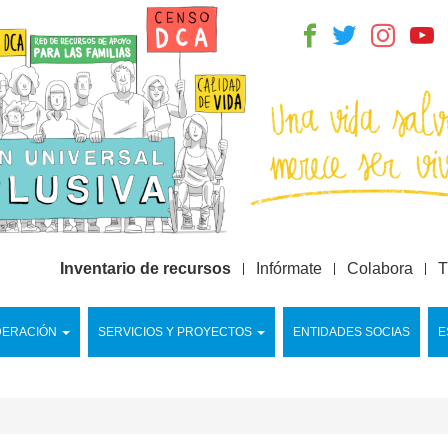
Inventario de recursos
Infórmate
Colabora
T
DERACIÓN
SERVICIOS Y PROYECTOS
ENTIDADES SOCIAS
E