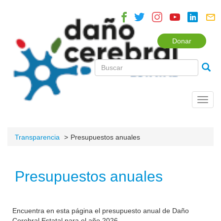
Donar
Toggl
navig
Transparencia
Presupuestos anuales
Presupuestos anuales
Encuentra en esta página el presupuesto anual de Daño
Cerebral Estatal para el año 2026.