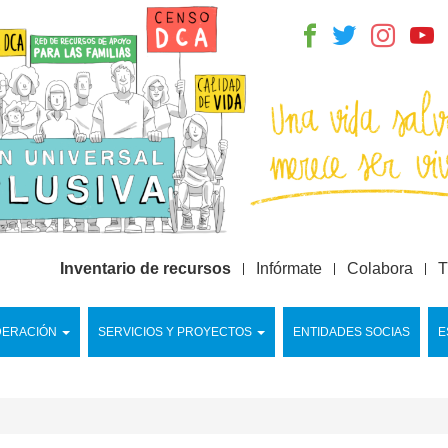
Inventario de recursos
Infórmate
Colabora
T
DERACIÓN
SERVICIOS Y PROYECTOS
ENTIDADES SOCIAS
E