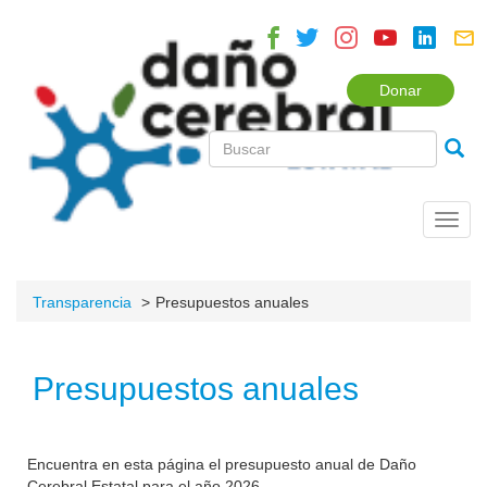
Donar
Toggl
navig
Transparencia
Presupuestos anuales
Presupuestos anuales
Encuentra en esta página el presupuesto anual de Daño
Cerebral Estatal para el año 2026.