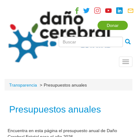
Donar
Toggl
navig
Transparencia
Presupuestos anuales
Presupuestos anuales
Encuentra en esta página el presupuesto anual de Daño
Cerebral Estatal para el año 2026.