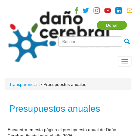
Donar
Toggl
navig
Transparencia
Presupuestos anuales
Presupuestos anuales
Encuentra en esta página el presupuesto anual de Daño
Cerebral Estatal para el año 2026.