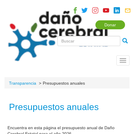
Donar
Toggl
navig
Transparencia
Presupuestos anuales
Presupuestos anuales
Encuentra en esta página el presupuesto anual de Daño
Cerebral Estatal para el año 2026.