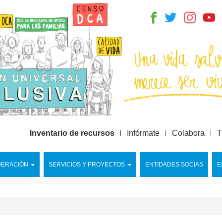
Inventario de recursos
Infórmate
Colabora
T
DERACIÓN
SERVICIOS Y PROYECTOS
ENTIDADES SOCIAS
E