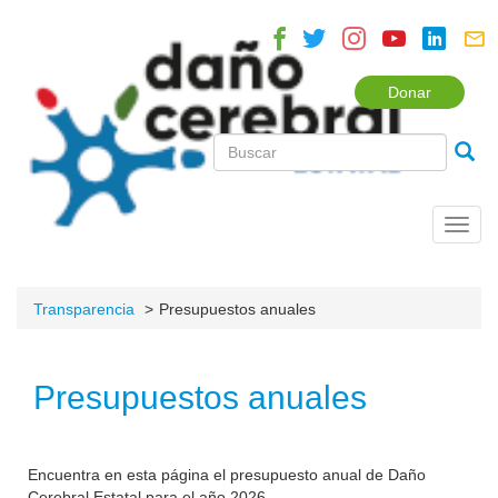
Donar
Toggl
navig
Transparencia
Presupuestos anuales
Presupuestos anuales
Encuentra en esta página el presupuesto anual de Daño
Cerebral Estatal para el año 2026.