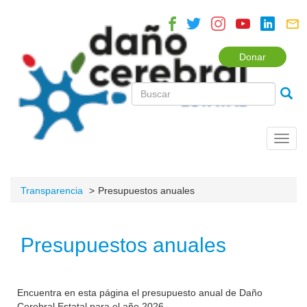
Donar
Toggl
navig
Transparencia
Presupuestos anuales
Presupuestos anuales
Encuentra en esta página el presupuesto anual de Daño
Cerebral Estatal para el año 2026.