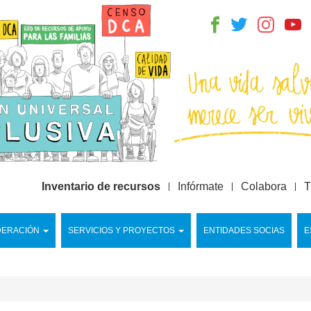
Inventario de recursos
Infórmate
Colabora
T
DERACIÓN
SERVICIOS Y PROYECTOS
ENTIDADES SOCIAS
E