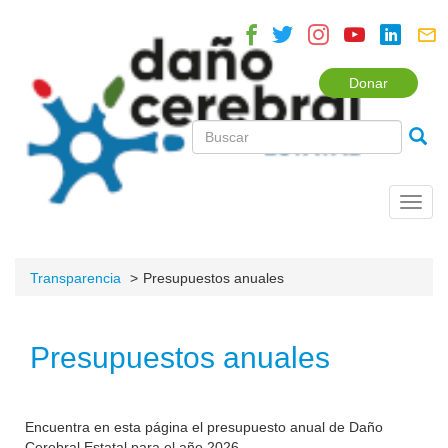
Donar
Toggl
navig
Transparencia
Presupuestos anuales
Presupuestos anuales
Encuentra en esta página el presupuesto anual de Daño
Cerebral Estatal para el año 2026.