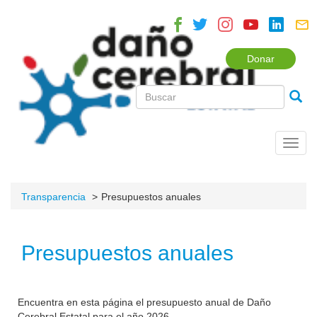
Donar
Toggl
navig
Transparencia
Presupuestos anuales
Presupuestos anuales
Encuentra en esta página el presupuesto anual de Daño
Cerebral Estatal para el año 2026.